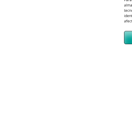
alma
tecn
iden
afec