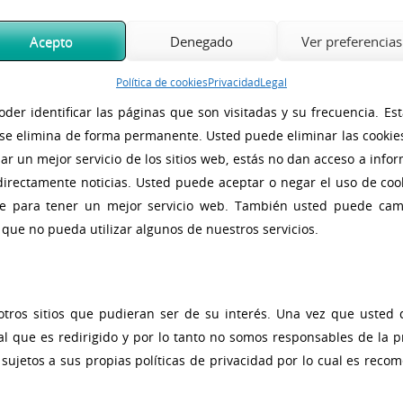
iado con la finalidad de solicitar permiso para almacenarse en su or
Acepto
Denegado
Ver preferencias
respecto al tráfico web, y también facilita las futuras visitas a u
nocerte individualmente y por tanto brindarte el mejor servicio p
Política de cookies
Privacidad
Legal
oder identificar las páginas que son visitadas y su frecuencia. 
ón se elimina de forma permanente. Usted puede eliminar las cook
r un mejor servicio de los sitios web, estás no dan acceso a inf
 directamente noticias. Usted puede aceptar o negar el uso de co
ve para tener un mejor servicio web. También usted puede camb
e que no pueda utilizar algunos de nuestros servicios.
otros sitios que pudieran ser de su interés. Una vez que usted
 al que es redirigido y por lo tanto no somos responsables de la p
án sujetos a sus propias políticas de privacidad por lo cual es re