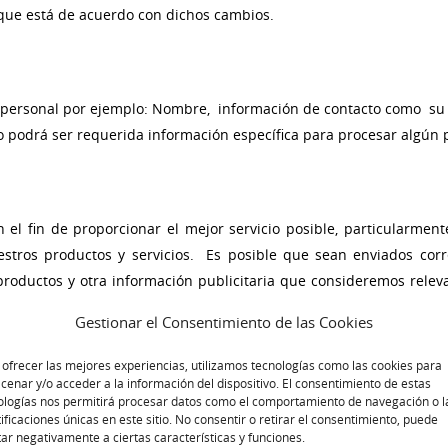
que está de acuerdo con dichos cambios.
 personal por ejemplo: Nombre, información de contacto como su d
podrá ser requerida información específica para procesar algún p
 el fin de proporcionar el mejor servicio posible, particularmen
stros productos y servicios. Es posible que sean enviados corr
s productos y otra información publicitaria que consideremos rele
enviados a la dirección que usted proporcione y podrán ser cancel
Gestionar el Consentimiento de las Cookies
ido para cumplir con el compromiso de mantener su información
 ofrecer las mejores experiencias, utilizamos tecnologías como las cookies para
urarnos que no exista ningún acceso no autorizado.
cenar y/o acceder a la información del dispositivo. El consentimiento de estas
ologías nos permitirá procesar datos como el comportamiento de navegación o l
tificaciones únicas en este sitio. No consentir o retirar el consentimiento, puede
tar negativamente a ciertas características y funciones.