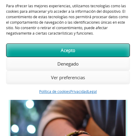
tecnológico, espera por ti. Así que, da igual lo tarde que
Para ofrecer las mejores experiencias, utilizamos tecnologías como las
cookies para almacenar y/o acceder a la información del dispositivo. El
llegues, siempre serás puntual.
consentimiento de estas tecnologías nos permitirá procesar datos como
el comportamiento de navegación o las identificaciones únicas en este
sitio. No consentir o retirar el consentimiento, puede afectar
Con esta magnífica noticia, empezamos la semana y con
negativamente a ciertas características y funciones.
ella, muchas cosas más.
Acepto
Denegado
Ver preferencias
Política de cookies
Privacidad
Legal